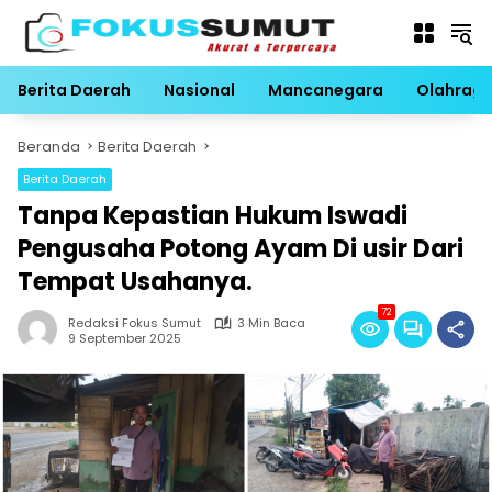
Langsung
ke
konten
Berita Daerah
Nasional
Mancanegara
Olahrag
Beranda
Berita Daerah
Berita Daerah
Tanpa Kepastian Hukum Iswadi
Pengusaha Potong Ayam Di usir Dari
Tempat Usahanya.
72
Redaksi Fokus Sumut
3 Min Baca
9 September 2025