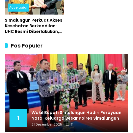
Advertorial
Simalungun Perkuat Akses
Kesehatan Berkeadilan:
UHC Resmi Diberlakukan,
Warga Cukup Tunjukkan
KTP untuk Berobat
Pos Populer
Wakil Bupati Simalungun Hadiri Perayaan
1
Natal Keluarga Besar Polres Simalungun
21 Desember 2025
11