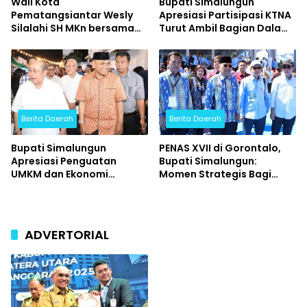
Wali Kota
Bupati Simalungun
Pematangsiantar Wesly
Apresiasi Partisipasi KTNA
Silalahi SH MKn bersama
Turut Ambil Bagian Dalam
Ketua TP PKK Ny Liswati
PENAS XVII Tahun 2026
Wesly Silalahi menghadiri
Konser Bertabur Bintang
Berita Daerah
Berita Daerah
Bupati Simalungun
PENAS XVII di Gorontalo,
Apresiasi Penguatan
Bupati Simalungun:
UMKM dan Ekonomi
Momen Strategis Bagi
Kerakyatan di Acara
Petani dan Nelayan
Pembukaan Street Food
Memperluas Wawasan.
Jilid 3 Kota Tua Gorontalo
ADVERTORIAL