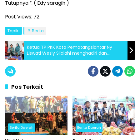
Tutupnya “. ( Edy saragih )
Post Views:
72
Topik:
Berita
Ketua TP PKK Kota Pematangsiantar Ny
Liswati Wesly Silalahi menghadiri dan
menyaksikan langsung monitoring
Pos Terkait
Berita Daerah
Berita Daerah