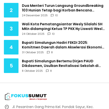
Dua Menteri Turun Langsung Groundbreaking
2
103 Hunian Tetap bagi Korban Bencana
Hidrometeorologi Tapanuli Utara
24 Desember 2025
10
Wali Kota Pematangsiantar Wesly Silalahi SH
3
MKn didampingi Ketua TP PKK Ny Liswati Wesly
Silalahi menghadiri Pembukaan Indonesia
24 Oktober 2025
10
Ekonomi Syariah IES Tahun 2025
Bupati Simalungun Hadiri FEKDI 2025:
4
Komitmen Daerah dalam Akselerasi Ekonomi
Digital Nasional
31 Oktober 2025
8
Bupati Simalungun Bertemu Dirjen PAUD
5
Dikdasmen, Usulkan Revitalisasi Sekolah di
Daerah Terpencil
8 Oktober 2025
8
Jl. Pesantren Gang Prima Kel. Pondok Sayur, Kec.