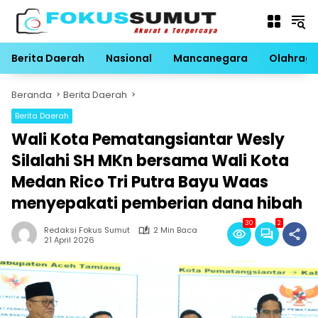
Langsung
ke
konten
Berita Daerah
Nasional
Mancanegara
Olahrag
Beranda
Berita Daerah
Berita Daerah
Wali Kota Pematangsiantar Wesly
Silalahi SH MKn bersama Wali Kota
Medan Rico Tri Putra Bayu Waas
menyepakati pemberian dana hibah
30
2
Redaksi Fokus Sumut
2 Min Baca
21 April 2026