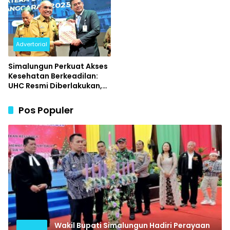
Advertorial
Simalungun Perkuat Akses
Kesehatan Berkeadilan:
UHC Resmi Diberlakukan,
Warga Cukup Tunjukkan
KTP untuk Berobat
Pos Populer
Wakil Bupati Simalungun Hadiri Perayaan