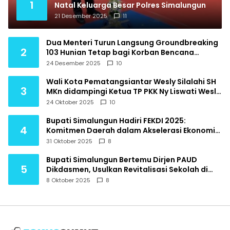
1
Natal Keluarga Besar Polres Simalungun
21 Desember 2025
11
Dua Menteri Turun Langsung Groundbreaking
2
103 Hunian Tetap bagi Korban Bencana
Hidrometeorologi Tapanuli Utara
24 Desember 2025
10
Wali Kota Pematangsiantar Wesly Silalahi SH
3
MKn didampingi Ketua TP PKK Ny Liswati Wesly
Silalahi menghadiri Pembukaan Indonesia
24 Oktober 2025
10
Ekonomi Syariah IES Tahun 2025
Bupati Simalungun Hadiri FEKDI 2025:
4
Komitmen Daerah dalam Akselerasi Ekonomi
Digital Nasional
31 Oktober 2025
8
Bupati Simalungun Bertemu Dirjen PAUD
5
Dikdasmen, Usulkan Revitalisasi Sekolah di
Daerah Terpencil
8 Oktober 2025
8