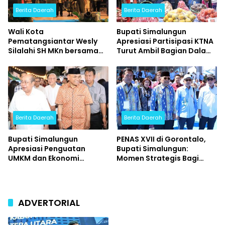
Berita Daerah
Berita Daerah
Wali Kota
Bupati Simalungun
Pematangsiantar Wesly
Apresiasi Partisipasi KTNA
Silalahi SH MKn bersama
Turut Ambil Bagian Dalam
Ketua TP PKK Ny Liswati
PENAS XVII Tahun 2026
Wesly Silalahi menghadiri
Konser Bertabur Bintang
Berita Daerah
Berita Daerah
Bupati Simalungun
PENAS XVII di Gorontalo,
Apresiasi Penguatan
Bupati Simalungun:
UMKM dan Ekonomi
Momen Strategis Bagi
Kerakyatan di Acara
Petani dan Nelayan
Pembukaan Street Food
Memperluas Wawasan.
Jilid 3 Kota Tua Gorontalo
ADVERTORIAL