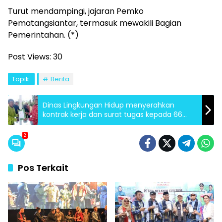
Turut mendampingi, jajaran Pemko
Pematangsiantar, termasuk mewakili Bagian
Pemerintahan. (*)
Post Views:
30
Topik:
Berita
Dinas Lingkungan Hidup menyerahkan
kontrak kerja dan surat tugas kepada 66
orang
2
Pos Terkait