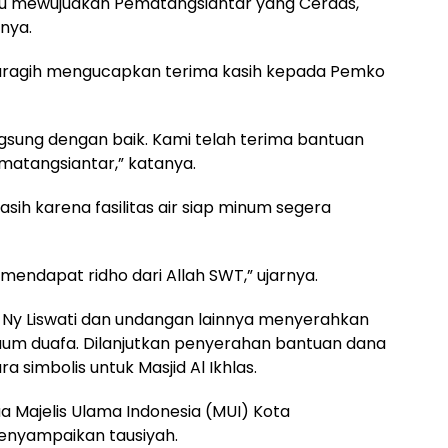
 yaitu mewujudkan Pematangsiantar yang Cerdas,
snya.
 Saragih mengucapkan terima kasih kepada Pemko
angsung dengan baik. Kami telah terima bantuan
matangsiantar,” katanya.
ih karena fasilitas air siap minum segera
mendapat ridho dari Allah SWT,” ujarnya.
i Ny Liswati dan undangan lainnya menyerahkan
um duafa. Dilanjutkan penyerahan bantuan dana
simbolis untuk Masjid Al Ikhlas.
 Majelis Ulama Indonesia (MUI) Kota
menyampaikan tausiyah.