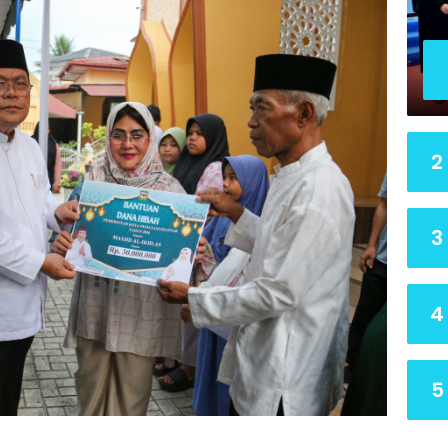
Bero
2
3
4
5