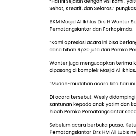
“Hal ini sejalan dengan visi kami ,
Sehat, Kreatif, dan Selaras,” pungka
BKM Masjid Al Ikhlas Drs H Wanter
Pematangsiantar dan Forkopimda.
“Kami apresiasi acara ini bisa berl
dana hibah Rp30 juta dari Pemko Pe
Wanter juga mengucapkan terima kas
dipasang di komplek Masjid Al Ikhlas.
“Mudah-mudahan acara kita hari ini 
Di acara tersebut, Wesly didamping
santunan kepada anak yatim dan ka
hibah Pemko Pematangsiantar secara 
Sebelum acara berbuka puasa, Ketua
Pematangsiantar Drs HM Ali Lubis 