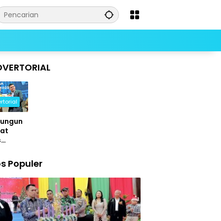
DVERTORIAL
rtorial
lungun
uat
s
hatan
adilan:
s Populer
Resmi
lakukan
ga
p
ukkan
ntuk