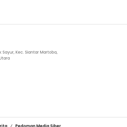
k Sayur, Kec. Siantar Martoba,
Utara
rita
Pedoman Media Siber