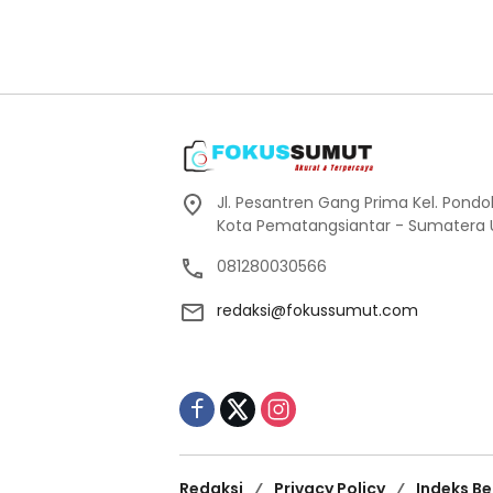
Nelayan Memperluas
Wawasan.
Jl. Pesantren Gang Prima Kel. Pondo
Kota Pematangsiantar - Sumatera 
081280030566
redaksi@fokussumut.com
Redaksi
Privacy Policy
Indeks Be