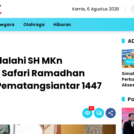
Kamis, 6 Agustus 2026
negara
Olahraga
Hiburan
A
ilalahi SH MKn
Adve
 Safari Ramadhan
Sima
Perk
Pematangsiantar 1447
Akse
Kese
Berke
Po
UHC 
Diber
40
, War
Cuku
Tunj
KTP u