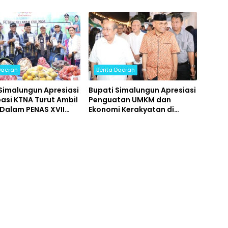
 Daerah
Berita Daerah
Simalungun Apresiasi
Bupati Simalungun Apresiasi
pasi KTNA Turut Ambil
Penguatan UMKM dan
 Dalam PENAS XVII
Ekonomi Kerakyatan di
2026
Acara Pembukaan Street
Food Jilid 3 Kota Tua
Gorontalo