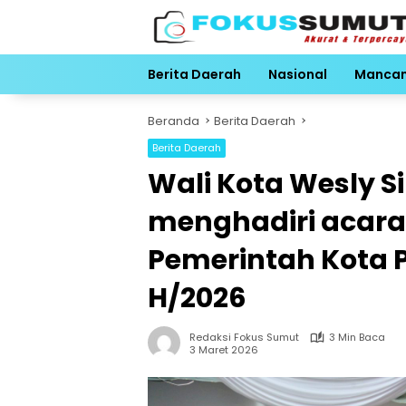
Langsung
ke
konten
Berita Daerah
Nasional
Manca
Beranda
Berita Daerah
Berita Daerah
Wali Kota Wesly S
menghadiri acara
Pemerintah Kota 
H/2026
Redaksi Fokus Sumut
3 Min Baca
3 Maret 2026