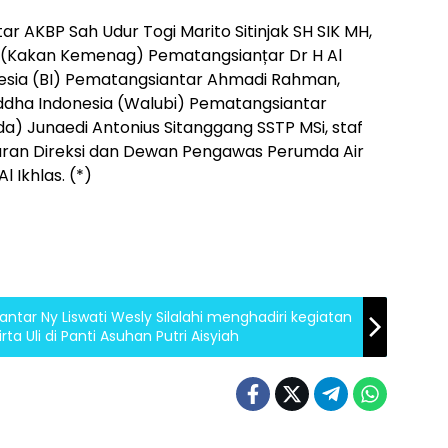
r AKBP Sah Udur Togi Marito Sitinjak SH SIK MH,
(Kakan Kemenag) Pematangsianțar Dr H Al
nesia (BI) Pematangsiantar Ahmadi Rahman,
ddha Indonesia (Walubi) Pematangsiantar
a) Junaedi Antonius Sitanggang SSTP MSi, staf
ajaran Direksi dan Dewan Pengawas Perumda Air
l Ikhlas. (*)
ntar Ny Liswati Wesly Silalahi menghadiri kegiatan
 Uli di Panti Asuhan Putri Aisyiah