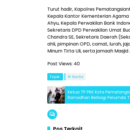
Turut hadir, Kapolres Pematangsianta
Kepala Kantor Kementerian Agama 
Ahyu, Kepala Perwakilan Bank Indo
Sekretaris DPD Perwakilan Umat Bu
Chandra SE, Sekretaris Daerah (Sekd
ahli, pimpinan OPD, camat, lurah, j
Minum Tirta Uli, serta jamaah Masjid A
Post Views:
40
Topik:
Berita
Ketua TP PKK Kota Pematangsia
Ramadhan Berbagi Perumda Tirta
Pos Terkait