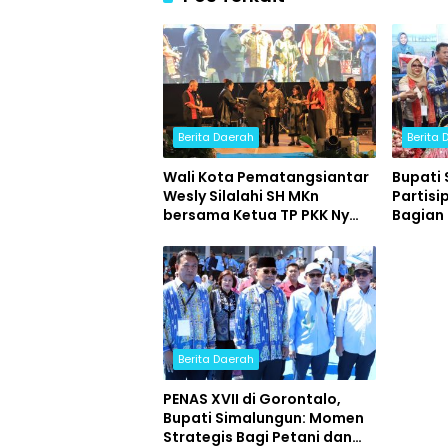
Berita Daerah
Berita
Wali Kota Pematangsiantar
Bupati 
Wesly Silalahi SH MKn
Partisi
bersama Ketua TP PKK Ny
Bagian
Liswati Wesly Silalahi
Tahun 
menghadiri Konser Bertabur
Bintang
Berita Daerah
PENAS XVII di Gorontalo,
Bupati Simalungun: Momen
Strategis Bagi Petani dan