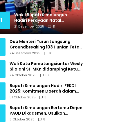
bat
Wakil Bupati Simalungun
1
Hadiri Perayaan Natal
Keluarga Besar Polres
21 Desember 2025
11
Simalungun
Dua Menteri Turun Langsung
Groundbreaking 103 Hunian Tetap
bagi Korban Bencana
24 Desember 2025
10
Hidrometeorologi Tapanuli Utara
Wali Kota Pematangsiantar Wesly
Silalahi SH MKn didampingi Ketua
TP PKK Ny Liswati Wesly Silalahi
24 Oktober 2025
10
menghadiri Pembukaan Indonesia
Ekonomi Syariah IES Tahun 2025
Bupati Simalungun Hadiri FEKDI
2025: Komitmen Daerah dalam
Akselerasi Ekonomi Digital
31 Oktober 2025
8
Nasional
Bupati Simalungun Bertemu Dirjen
PAUD Dikdasmen, Usulkan
Revitalisasi Sekolah di Daerah
8 Oktober 2025
8
Terpencil