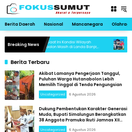
Langsung
ke
konten
Berita Daerah
Nasional
Mancanegara
Olahrag
Hingga Saat Ini Kondisi Wilayah
Famoni 
Breaking News
Hutanabolon Masih di Landa Banjir,
Bungka
Melinda dan Yenita : Masih Adakah
Pembah
Harapan Kami Untuk Melanjutkan Hidup
Saat In
Berita Terbaru
Akibat Lamanya Pengerjaan Tanggul,
Puluhan Warga Hutanabolon Lebih
Memilih Tinggal di Tenda Pengungsian
Uncategorized
6 Agustus 2026
Dukung Pembentukan Karakter Generasi
Muda, Bupati Simalungun Berangkatkan
38 Anggota Pramuka Ikuti Jamnas XII
Tahun 2026
Uncategorized
6 Agustus 2026