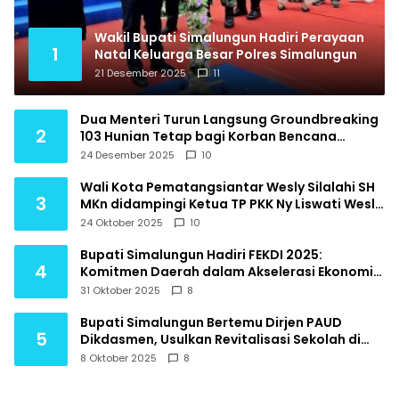
Wakil Bupati Simalungun Hadiri Perayaan
1
Natal Keluarga Besar Polres Simalungun
21 Desember 2025
11
Dua Menteri Turun Langsung Groundbreaking
2
103 Hunian Tetap bagi Korban Bencana
Hidrometeorologi Tapanuli Utara
24 Desember 2025
10
Wali Kota Pematangsiantar Wesly Silalahi SH
3
MKn didampingi Ketua TP PKK Ny Liswati Wesly
Silalahi menghadiri Pembukaan Indonesia
24 Oktober 2025
10
Ekonomi Syariah IES Tahun 2025
Bupati Simalungun Hadiri FEKDI 2025:
4
Komitmen Daerah dalam Akselerasi Ekonomi
Digital Nasional
31 Oktober 2025
8
Bupati Simalungun Bertemu Dirjen PAUD
5
Dikdasmen, Usulkan Revitalisasi Sekolah di
Daerah Terpencil
8 Oktober 2025
8