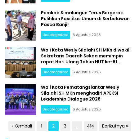
Pemkab Simalungun Terus Bergerak
Pulihkan Fasilitas Umum di Serbelawan
Pasca Banjir
Uncategorized
6 Agustus 2026
Fokus
Sumut
Wali Kota Wesly Silalahi SH MKn diwakili
Sekretaris Daerah Sekda memimpin
rapat Hari Ulang Tahun HUT ke-81
Kemerdekaan Republik Indonesia RI
Uncategorized
6 Agustus 2026
Wali Kota Pematangsiantar Wesly
Silalahi SH MKn menghadiri APEKSI
Leadership Dialogue 2026
Uncategorized
6 Agustus 2026
Paginasi
« Kembali
1
2
3
…
414
Berikutnya »
pos