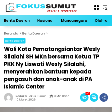
Langsung
ke
konten
Berita Daerah
Nasional
Mancanegara
Olahrag
Beranda
Berita Daerah
Berita Daerah
Wali Kota Pematangsiantar Wesly
Silalahi SH MKn bersama Ketua TP
PKK Ny Liswati Wesly Silalahi,
menyerahkan bantuan kepada
pengasuh dan anak-anak di PA
Islamic Center
45
Redaksi Fokus Sumut
3 Min Baca
10 Maret 2026