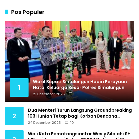
Warga Cukup Tunjukkan
KTP untuk Berobat
Pos Populer
Wakil Bupati Simalungun Hadiri Perayaan
1
Natal Keluarga Besar Polres Simalungun
21 Desember 2025
11
Dua Menteri Turun Langsung Groundbreaking
2
103 Hunian Tetap bagi Korban Bencana
Hidrometeorologi Tapanuli Utara
24 Desember 2025
10
Wali Kota Pematangsiantar Wesly Silalahi SH