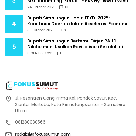
3
MKn didampingi Ketua TP PKK Ny Liswati Wesly
Silalahi menghadiri Pembukaan Indonesia
24 Oktober 2025
10
Ekonomi Syariah IES Tahun 2025
Bupati Simalungun Hadiri FEKDI 2025:
4
Komitmen Daerah dalam Akselerasi Ekonomi
Digital Nasional
31 Oktober 2025
8
Bupati Simalungun Bertemu Dirjen PAUD
5
Dikdasmen, Usulkan Revitalisasi Sekolah di
Daerah Terpencil
8 Oktober 2025
8
Jl. Pesantren Gang Prima Kel. Pondok Sayur, Kec.
Siantar Martoba, Kota Pematangsiantar - Sumatera
Utara
081280030566
redaksi@fokussumut.com