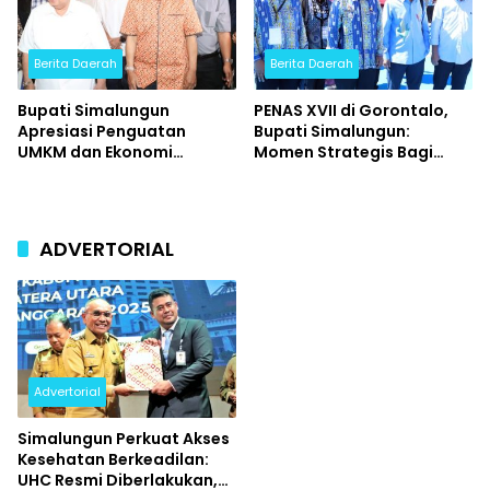
Berita Daerah
Berita Daerah
Bupati Simalungun
PENAS XVII di Gorontalo,
Apresiasi Penguatan
Bupati Simalungun:
UMKM dan Ekonomi
Momen Strategis Bagi
Kerakyatan di Acara
Petani dan Nelayan
Pembukaan Street Food
Memperluas Wawasan.
Jilid 3 Kota Tua Gorontalo
ADVERTORIAL
Advertorial
Simalungun Perkuat Akses
Kesehatan Berkeadilan:
UHC Resmi Diberlakukan,