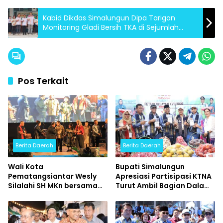
Kabid Dikdas Simalungun Dipa Tarigan
Monitoring Gladi Bersih TKA di Sejumlah
Sekolah
Pos Terkait
Berita Daerah
Berita Daerah
Wali Kota
Bupati Simalungun
Pematangsiantar Wesly
Apresiasi Partisipasi KTNA
Silalahi SH MKn bersama
Turut Ambil Bagian Dalam
Ketua TP PKK Ny Liswati
PENAS XVII Tahun 2026
Wesly Silalahi menghadiri
Konser Bertabur Bintang