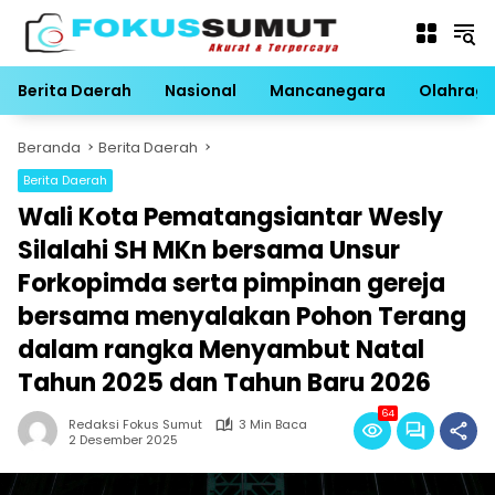
Langsung
ke
konten
Berita Daerah
Nasional
Mancanegara
Olahrag
Beranda
Berita Daerah
Berita Daerah
Wali Kota Pematangsiantar Wesly
Silalahi SH MKn bersama Unsur
Forkopimda serta pimpinan gereja
bersama menyalakan Pohon Terang
dalam rangka Menyambut Natal
Tahun 2025 dan Tahun Baru 2026
64
Redaksi Fokus Sumut
3 Min Baca
2 Desember 2025