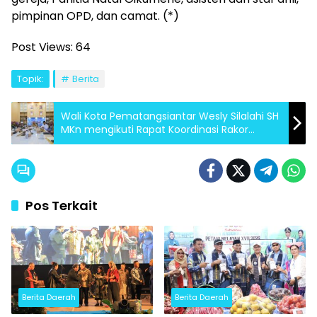
pimpinan OPD, dan camat. (*)
Post Views:
64
Topik:
Berita
Wali Kota Pematangsiantar Wesly Silalahi SH
MKn mengikuti Rapat Koordinasi Rakor
Pembahasan Langkah Konkret
Mengantisipasi Momentum Natal 2025 dan
Tahun Baru 2026
Pos Terkait
Berita Daerah
Berita Daerah