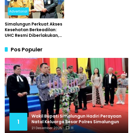
Advertorial
Simalungun Perkuat Akses
Kesehatan Berkeadilan:
UHC Resmi Diberlakukan,
Warga Cukup Tunjukkan
KTP untuk Berobat
Pos Populer
Wakil Bupati Simalungun Hadiri Perayaan
1
Natal Keluarga Besar Polres Simalungun
21 Desember 2025
11