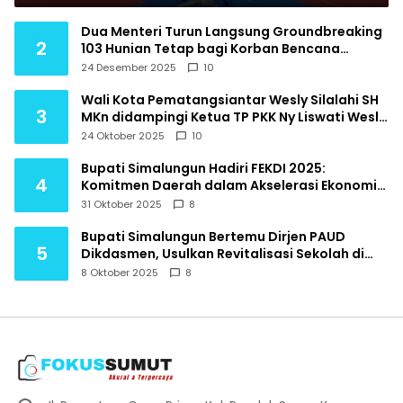
Dua Menteri Turun Langsung Groundbreaking
2
103 Hunian Tetap bagi Korban Bencana
Hidrometeorologi Tapanuli Utara
24 Desember 2025
10
Wali Kota Pematangsiantar Wesly Silalahi SH
3
MKn didampingi Ketua TP PKK Ny Liswati Wesly
Silalahi menghadiri Pembukaan Indonesia
24 Oktober 2025
10
Ekonomi Syariah IES Tahun 2025
Bupati Simalungun Hadiri FEKDI 2025:
4
Komitmen Daerah dalam Akselerasi Ekonomi
Digital Nasional
31 Oktober 2025
8
Bupati Simalungun Bertemu Dirjen PAUD
5
Dikdasmen, Usulkan Revitalisasi Sekolah di
Daerah Terpencil
8 Oktober 2025
8