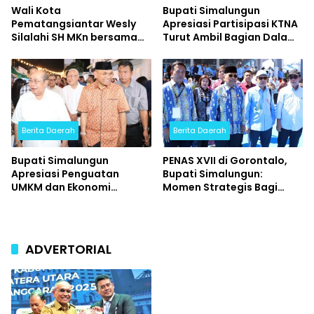
Wali Kota
Bupati Simalungun
Pematangsiantar Wesly
Apresiasi Partisipasi KTNA
Silalahi SH MKn bersama
Turut Ambil Bagian Dalam
Ketua TP PKK Ny Liswati
PENAS XVII Tahun 2026
Wesly Silalahi menghadiri
Konser Bertabur Bintang
Berita Daerah
Berita Daerah
Bupati Simalungun
PENAS XVII di Gorontalo,
Apresiasi Penguatan
Bupati Simalungun:
UMKM dan Ekonomi
Momen Strategis Bagi
Kerakyatan di Acara
Petani dan Nelayan
Pembukaan Street Food
Memperluas Wawasan.
Jilid 3 Kota Tua Gorontalo
ADVERTORIAL