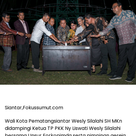
Siantar,Fokussumut.com
Wali Kota Pematangsiantar Wesly Silalahi SH MKn
didampingi Ketua TP PKK Ny Liswati Wesly Silalahi
bersama Unsur Forkopimda serta pimpinan gereja