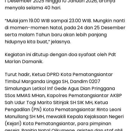
1 Desember 2025 hingga 10 Januari 2026, artinya
menyala selama 40 hari.
“Mulai jam 19.00 WIB sampai 23.00 WIB. Mungkin nanti
di momen-momen Natal, pada 24 dan 25 Desember
serta malam Tahun baru akan lebih panjang
hidupnya kita buat,” jelasnya.
Kegiatan ini ditutup dengan doa syafaat oleh Pdt
Marlan Damanik.
Turut hadir, Ketua DPRD Kota Pematangsiantar
Timbul Marganda Lingga SH, Dandim 0207
Simalungun Letkol Inf Gede Agus Dian Pringgana
SSos MMAS MHan, Kapolres Pematangsiantar AKBP
Sah Udur Togi Marito Sitinjak SH SIK MH, Ketua
Pengadilan (PN) Kota Pematangsiantar Rinto Leoni
Manullang SH MH, mewakili Kepala Kejaksaan Negeri
(Kejari) Kota Pematangsiantar, para pimpinan
gereja, Panitia Natal Oikumene, asisten dan staf ahli,